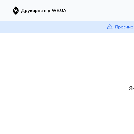
Друкарня від WE.UA
Просимо 
Я