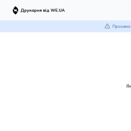
Друкарня від WE.UA
Просимо 
Я