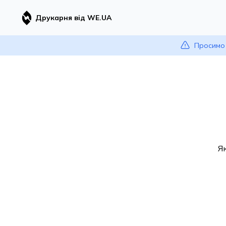
Друкарня від WE.UA
Просимо 
Я