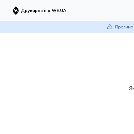
Друкарня від WE.UA
Просимо 
Я