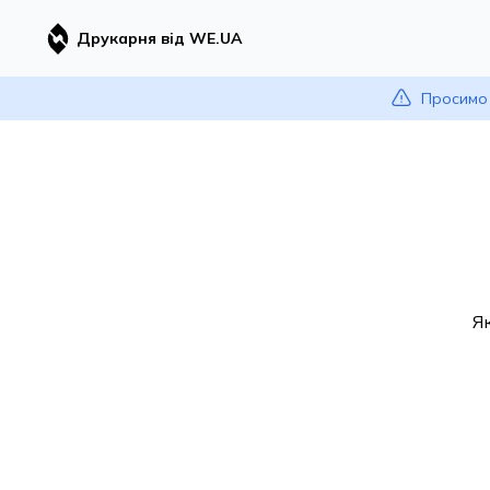
Друкарня від WE.UA
Просимо 
Я