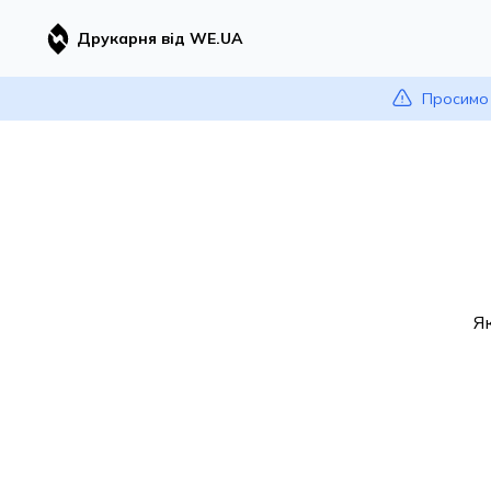
Друкарня від WE.UA
Просимо 
Я