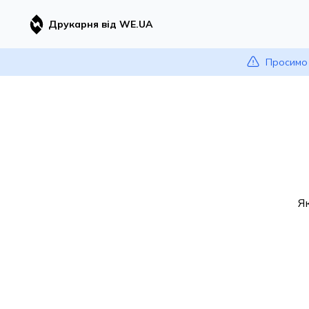
Друкарня від WE.UA
Просимо 
Я