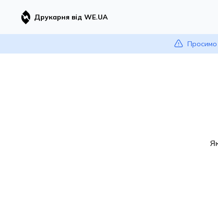
Друкарня від WE.UA
Просимо 
Я