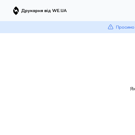
Друкарня від WE.UA
Просимо 
Я