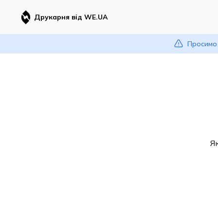
Друкарня від WE.UA
Просимо 
Я