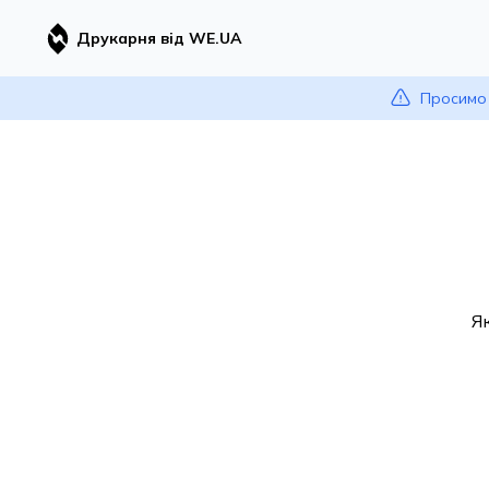
Друкарня від WE.UA
Просимо 
Я