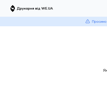
Друкарня від WE.UA
Просимо 
Я