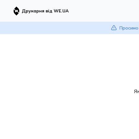
Друкарня від WE.UA
Просимо 
Я