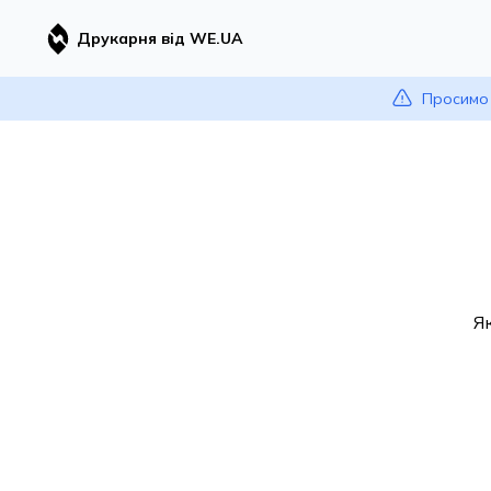
Друкарня від WE.UA
Просимо 
Я