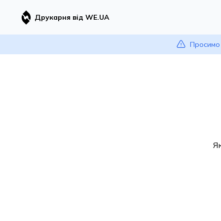
Друкарня від WE.UA
Просимо 
Я