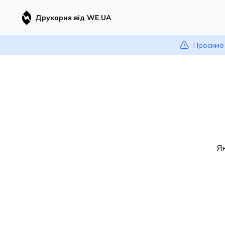
Друкарня від WE.UA
Просимо 
Я