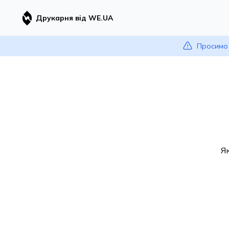
Друкарня від WE.UA
Просимо 
Я