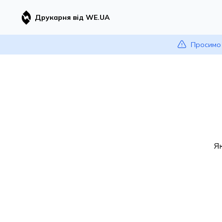
Друкарня від WE.UA
Просимо 
Я