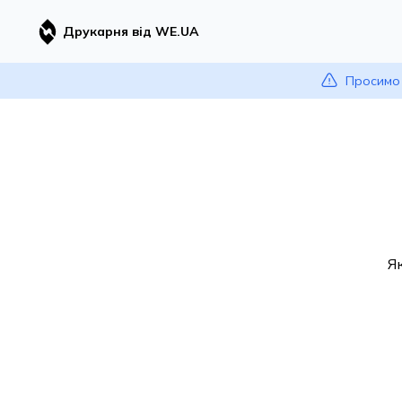
Друкарня від WE.UA
Просимо 
Я