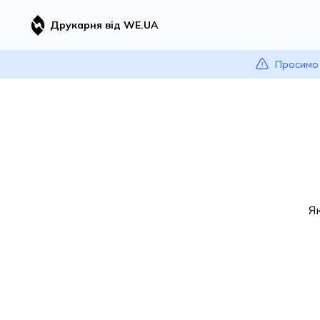
Друкарня від WE.UA
Просимо 
Я