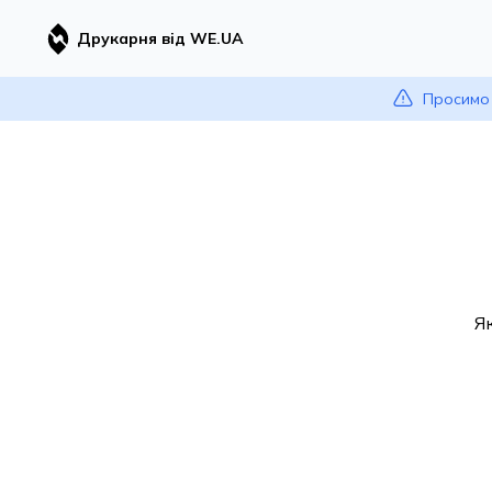
Друкарня від WE.UA
Просимо 
Я