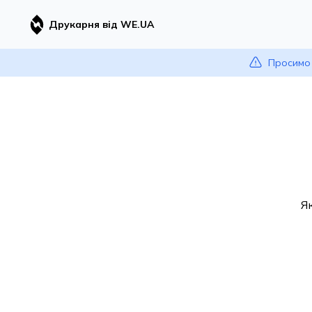
Друкарня від WE.UA
Просимо 
Я