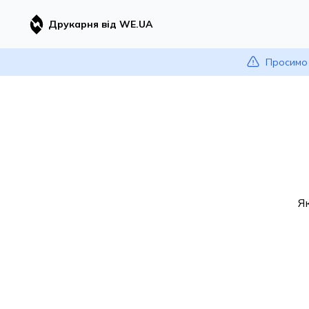
Друкарня від WE.UA
Просимо 
Я