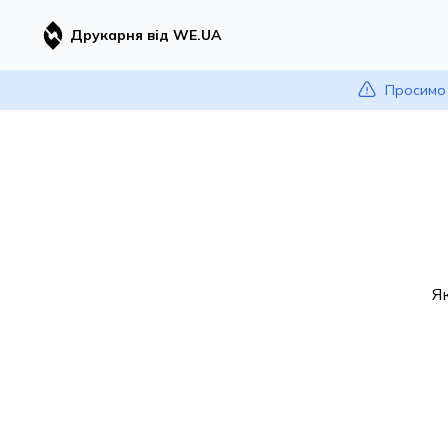
Друкарня від WE.UA
Просимо 
Я