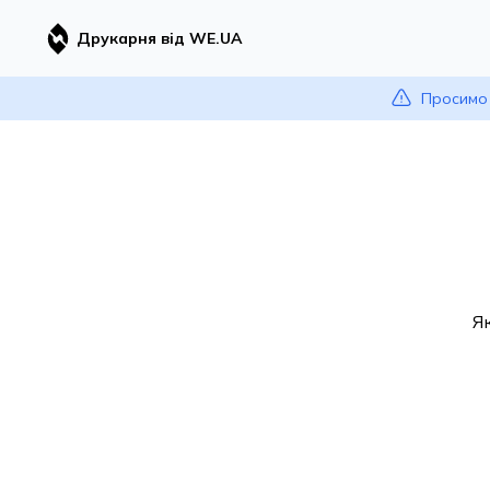
Друкарня від WE.UA
Просимо 
Я