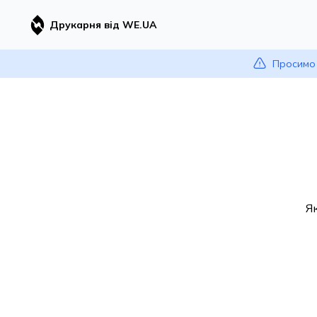
Друкарня від WE.UA
Просимо 
Я