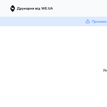
Друкарня від WE.UA
Просимо 
Я