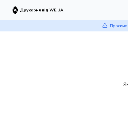
Друкарня від WE.UA
Просимо 
Я