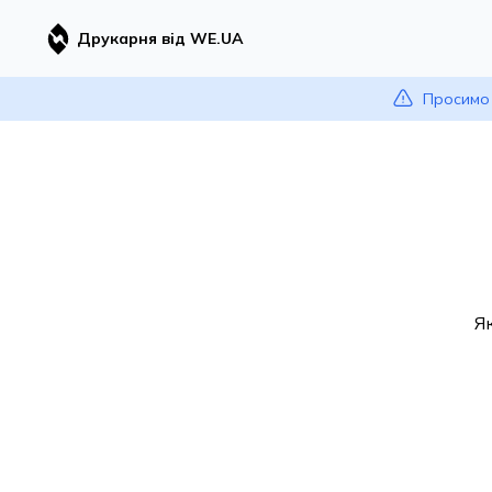
Друкарня від WE.UA
Просимо 
Я