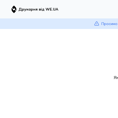
Друкарня від WE.UA
Просимо 
Я