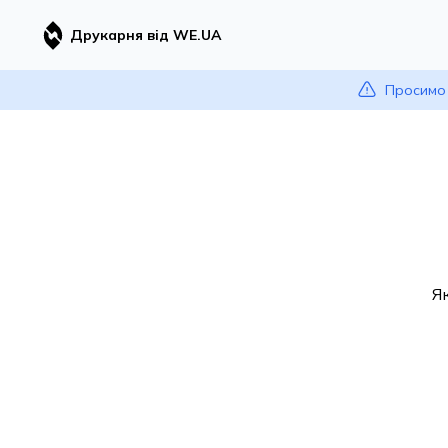
Друкарня від WE.UA
Просимо 
Я