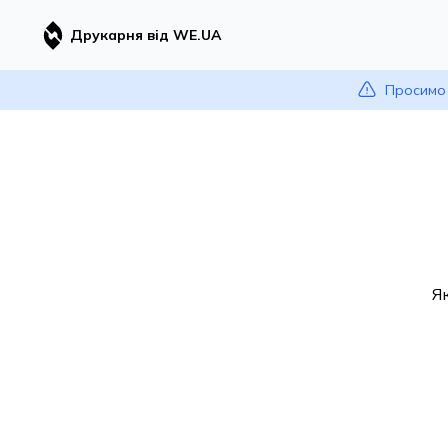
Друкарня від WE.UA
Просимо 
Я