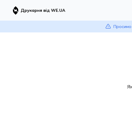
Друкарня від WE.UA
Просимо 
Я