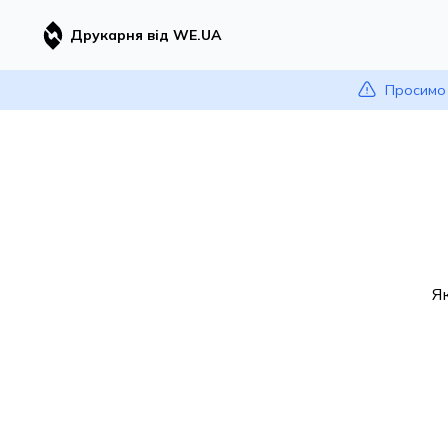
Друкарня від WE.UA
Просимо 
Я