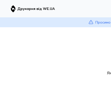
Друкарня від WE.UA
Просимо 
Я