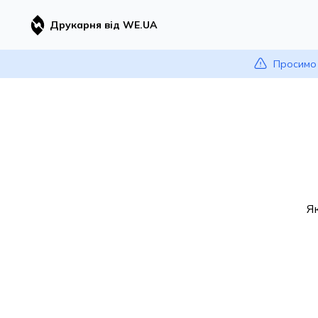
Друкарня від WE.UA
Просимо 
Я