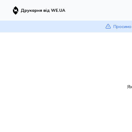
Друкарня від WE.UA
Просимо 
Я