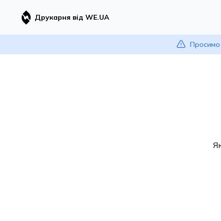
Друкарня від WE.UA
Просимо 
Я