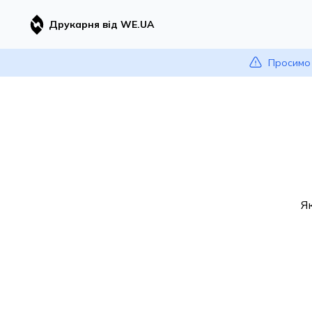
Друкарня від WE.UA
Просимо 
Я