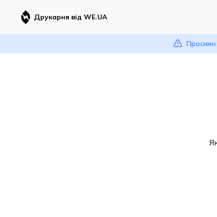
Друкарня від WE.UA
Просимо 
Я