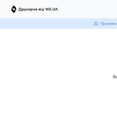
Друкарня від WE.UA
Просимо 
Я