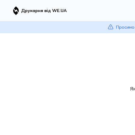
Друкарня від WE.UA
Просимо 
Я