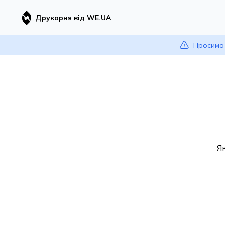
Друкарня від WE.UA
Просимо 
Я