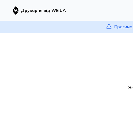
Друкарня від WE.UA
Просимо 
Я