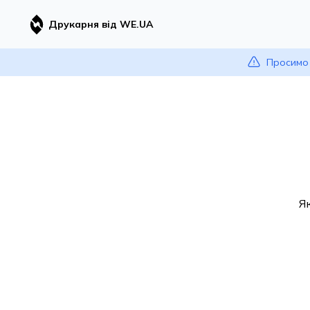
Друкарня від WE.UA
Просимо 
Я