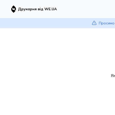
Друкарня від WE.UA
Просимо 
Я