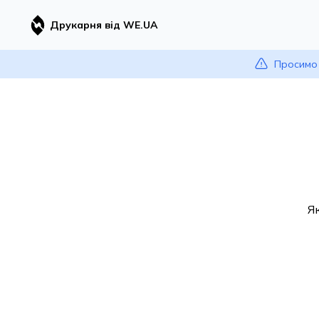
Друкарня від WE.UA
Просимо 
Я