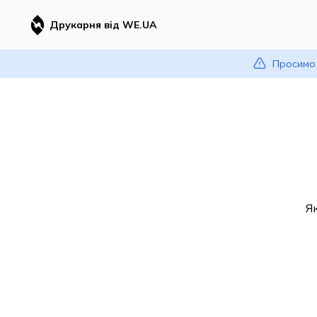
Друкарня від WE.UA
Просимо 
Я