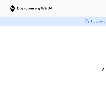
Друкарня від WE.UA
Просимо 
Я