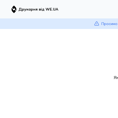
Друкарня від WE.UA
Просимо 
Я